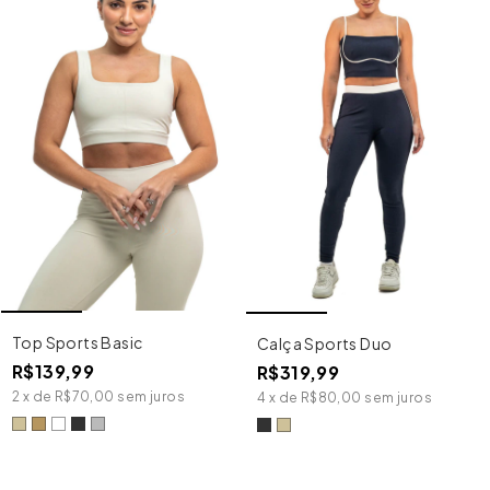
Top Sports Basic
Calça Sports Duo
R$139,99
R$319,99
2
x
de
R$70,00
sem juros
4
x
de
R$80,00
sem juros