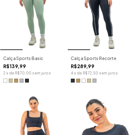
Calça Sports Basic
Calça Sports Recorte
R$139,99
R$289,99
2
x
de
R$70,00
sem juros
4
x
de
R$72,50
sem juros