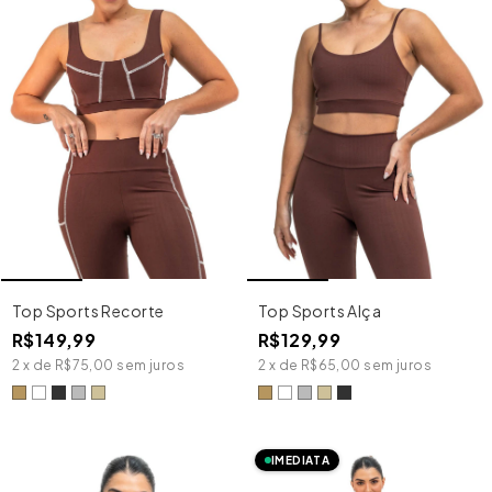
Top Sports Alça
Top Sports Recorte
R$129,99
R$149,99
2
x
de
R$65,00
sem juros
2
x
de
R$75,00
sem juros
IMEDIATA