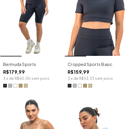
Bermuda Sports
Cropped Sports Basic
R$179,99
R$159,99
3
x
de
R$60,00
sem juros
3
x
de
R$53,33
sem juros