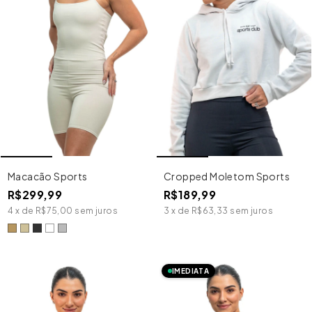
Macacão Sports
Cropped Moletom Sports
R$299,99
R$189,99
4
x
de
R$75,00
sem juros
3
x
de
R$63,33
sem juros
IMEDIATA